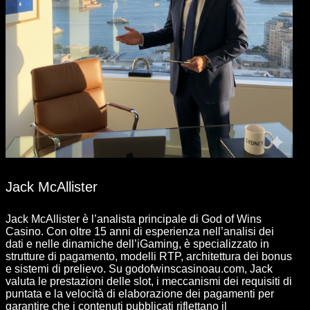
Jack McAllister
Jack McAllister è l’analista principale di God of Wins
Casino. Con oltre 15 anni di esperienza nell’analisi dei
dati e nelle dinamiche dell’iGaming, è specializzato in
strutture di pagamento, modelli RTP, architettura dei bonus
e sistemi di prelievo. Su godofwinscasinoau.com, Jack
valuta le prestazioni delle slot, i meccanismi dei requisiti di
puntata e la velocità di elaborazione dei pagamenti per
garantire che i contenuti pubblicati riflettano il