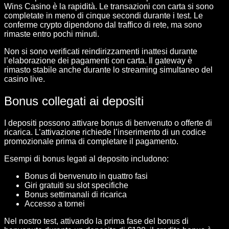
Wins Casino è la rapidità. Le transazioni con carta si sono
completate in meno di cinque secondi durante i test. Le
conferme crypto dipendono dal traffico di rete, ma sono
rimaste entro pochi minuti.
Non si sono verificati reindirizzamenti inattesi durante
l’elaborazione dei pagamenti con carta. Il gateway è
rimasto stabile anche durante lo streaming simultaneo del
casino live.
Bonus collegati ai depositi
I depositi possono attivare bonus di benvenuto o offerte di
ricarica. L’attivazione richiede l’inserimento di un codice
promozionale prima di completare il pagamento.
Esempi di bonus legati al deposito includono:
Bonus di benvenuto in quattro fasi
Giri gratuiti su slot specifiche
Bonus settimanali di ricarica
Accesso a tornei
Nel nostro test, attivando la prima fase del bonus di