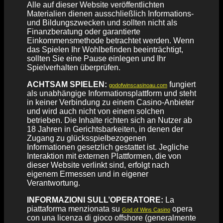
Alle auf dieser Website veröffentlichten
Materialien dienen ausschließlich Informations-
und Bildungszwecken und sollten nicht als
Finanzberatung oder garantierte
Einkommensmethode betrachtet werden. Wenn
das Spielen Ihr Wohlbefinden beeinträchtigt,
sollten Sie eine Pause einlegen und Ihr
Spielverhalten überprüfen.
ACHTSAM SPIELEN:
fungiert
godofwinscasinoau.com
als unabhängige Informationsplattform und steht
in keiner Verbindung zu einem Casino-Anbieter
und wird auch nicht von einem solchen
betrieben. Die Inhalte richten sich an Nutzer ab
18 Jahren in Gerichtsbarkeiten, in denen der
Zugang zu glücksspielbezogenen
Informationen gesetzlich gestattet ist. Jegliche
Interaktion mit externen Plattformen, die von
dieser Website verlinkt sind, erfolgt nach
eigenem Ermessen und in eigener
Verantwortung.
INFORMAZIONI SULL’OPERATORE:
La
piattaforma menzionata su
opera
God of Wins Casino
con una licenza di gioco offshore (generalmente