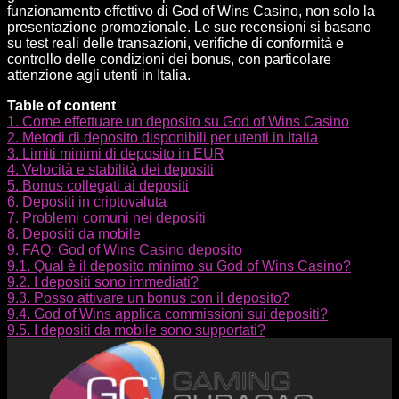
funzionamento effettivo di God of Wins Casino, non solo la
presentazione promozionale. Le sue recensioni si basano
su test reali delle transazioni, verifiche di conformità e
controllo delle condizioni dei bonus, con particolare
attenzione agli utenti in Italia.
Table of content
1.
Come effettuare un deposito su God of Wins Casino
2.
Metodi di deposito disponibili per utenti in Italia
3.
Limiti minimi di deposito in EUR
4.
Velocità e stabilità dei depositi
5.
Bonus collegati ai depositi
6.
Depositi in criptovaluta
7.
Problemi comuni nei depositi
8.
Depositi da mobile
9.
FAQ: God of Wins Casino deposito
9.1.
Qual è il deposito minimo su God of Wins Casino?
9.2.
I depositi sono immediati?
9.3.
Posso attivare un bonus con il deposito?
9.4.
God of Wins applica commissioni sui depositi?
9.5.
I depositi da mobile sono supportati?