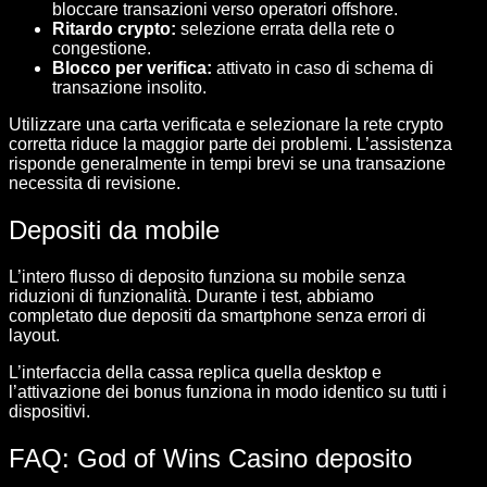
bloccare transazioni verso operatori offshore.
Ritardo crypto:
selezione errata della rete o
congestione.
Blocco per verifica:
attivato in caso di schema di
transazione insolito.
Utilizzare una carta verificata e selezionare la rete crypto
corretta riduce la maggior parte dei problemi. L’assistenza
risponde generalmente in tempi brevi se una transazione
necessita di revisione.
Depositi da mobile
L’intero flusso di deposito funziona su mobile senza
riduzioni di funzionalità. Durante i test, abbiamo
completato due depositi da smartphone senza errori di
layout.
L’interfaccia della cassa replica quella desktop e
l’attivazione dei bonus funziona in modo identico su tutti i
dispositivi.
FAQ: God of Wins Casino deposito