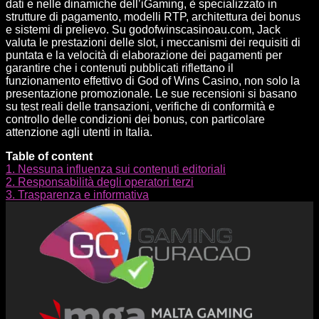
dati e nelle dinamiche dell’iGaming, è specializzato in
strutture di pagamento, modelli RTP, architettura dei bonus
e sistemi di prelievo. Su godofwinscasinoau.com, Jack
valuta le prestazioni delle slot, i meccanismi dei requisiti di
puntata e la velocità di elaborazione dei pagamenti per
garantire che i contenuti pubblicati riflettano il
funzionamento effettivo di God of Wins Casino, non solo la
presentazione promozionale. Le sue recensioni si basano
su test reali delle transazioni, verifiche di conformità e
controllo delle condizioni dei bonus, con particolare
attenzione agli utenti in Italia.
Table of content
1.
Nessuna influenza sui contenuti editoriali
2.
Responsabilità degli operatori terzi
3.
Trasparenza e informativa