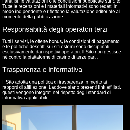
l’analisi, le valutazioni o le conclusioni pubblicate sul Sito.
Tutte le recensioni e i materiali informativi sono redatti in
modo indipendente e riflettono la valutazione editoriale al
momento della pubblicazione.
Responsabilità degli operatori terzi
Tutti i servizi, le offerte bonus, le condizioni di pagamento
e le politiche descritti sui siti esterni sono disciplinati
esclusivamente dai rispettivi operatori. Il Sito non gestisce
né controlla piattaforme di casinò di terze parti.
Trasparenza e informativa
Il Sito adotta una politica di trasparenza in merito ai
rapporti di affiliazione. Laddove siano presenti link affiliati,
questi vengono integrati nel rispetto degli standard di
informativa applicabili.