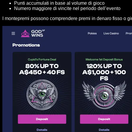
Punti accumulati in base al volume di gioco
Numero maggiore di vincite nel periodo dell’evento
I montepremi possono comprendere premi in denaro fisso o giri gr