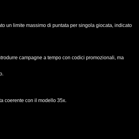
to un limite massimo di puntata per singola giocata, indicato
 introdurre campagne a tempo con codici promozionali, ma
o.
sta coerente con il modello 35x.