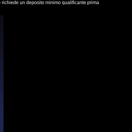
e richiede un deposito minimo qualificante prima