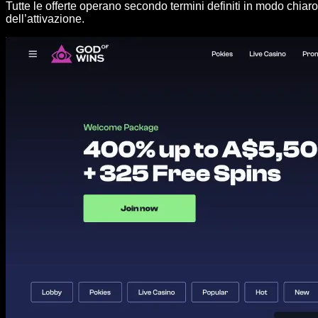
Tutte le offerte operano secondo termini definiti in modo chia
dell’attivazione.