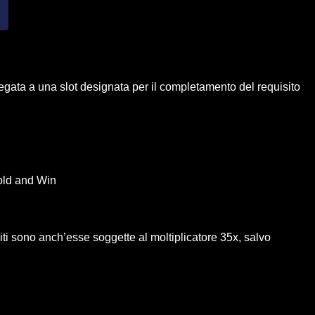
legata a una slot designata per il completamento del requisito
old and Win
uiti sono anch’esse soggette al moltiplicatore 35x, salvo