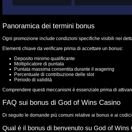
Panoramica dei termini bonus
Ogni promozione include condizioni specifiche visibili nei dettagl
Elementi chiave da verificare prima di accettare un bonus:
Deposito minimo qualificante
Moltiplicatore di puntata
Puntata massima consentita durante il wagering
Percentuale di contribuzione delle slot
Periodo di validità
Comprendere questi meccanismi è essenziale prima di attivare
FAQ sui bonus di God of Wins Casino
Di seguito le domande più comuni relative ai bonus e ai codic
Qual è il bonus di benvenuto su God of Wins