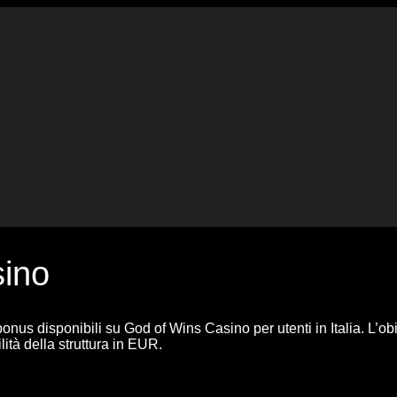
sino
onus disponibili su God of Wins Casino per utenti in Italia. L’ob
ilità della struttura in EUR.