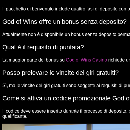
Il pacchetto di benvenuto include quattro fasi di deposito con bo
God of Wins offre un bonus senza deposito?
Attualmente non è disponibile un bonus senza deposito permane
Qual è il requisito di puntata?
La maggior parte dei bonus su
God of Wins Casino
richiede un
Posso prelevare le vincite dei giri gratuiti?
Sì, ma le vincite dei giri gratuiti sono soggette ai requisiti di
Come si attiva un codice promozionale God o
Il codice deve essere inserito durante il processo di deposit
qualificante.