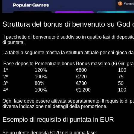
Struttura del bonus di benvenuto su God 
Il pacchetto di benvenuto è suddiviso in quattro fasi di deposi
di puntata.
La tabella seguente mostra la struttura attuale per chi gioca dall
Fase deposito
Percentuale bonus
Bonus massimo (€)
Giri gra
1ª
120%
€600
100
2ª
100%
€720
75
3ª
80%
€780
50
4ª
100%
€1.200
100
Ogni fase deve essere attivata separatamente. Il requisito di pu
diversa indicazione nei dettagli della promozione.
Esempio di requisito di puntata in EUR
Se un utente deposita €120 nella prima fase: