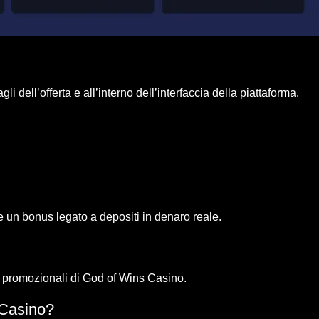
i dell’offerta e all’interno dell’interfaccia della piattaforma.
 un bonus legato a depositi in denaro reale.
i promozionali di God of Wins Casino.
 Casino?