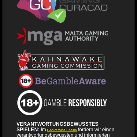
VERANTWORTUNGSBEWUSSTES
SPIELEN:
Im
fördern wir einen
God of Wins Casino
verantwortungsbewussten und informierten