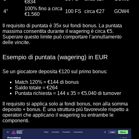
€834
100% fino a circa
4°
100 FS
circa €27
GOW4
€1.560
Il requisito di puntata è 35x sui fondi bonus. La puntata
massima consentita durante il wagering è circa €5.
Superare questo limite può comportare l’annullamento
delle vincite.
Esempio di puntata (wagering) in EUR
Se un giocatore deposita €120 sul primo bonus:
Match 120% = €144 di bonus
Saldo totale = €264
Puntata richiesta = 144 x 35 = €5.040 di turnover
Il requisito si applica solo ai fondi bonus, non alla somma
deposito + bonus. È una struttura più favorevole rispetto a
operatori che applicano il wagering su entrambe le
componenti.