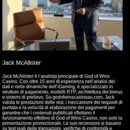
Jack McAllister
Jack McAllister è l’analista principale di God of Wins
Casino. Con oltre 15 anni di esperienza nell’analisi dei
dati e nelle dinamiche dell’iGaming, è specializzato in
strutture di pagamento, modelli RTP, architettura dei bonus
e sistemi di prelievo. Su godofwinscasinoau.com, Jack
valuta le prestazioni delle slot, i meccanismi dei requisiti di
puntata e la velocità di elaborazione dei pagamenti per
garantire che i contenuti pubblicati riflettano il
funzionamento effettivo di God of Wins Casino, non solo la
presentazione promozionale. Le sue recensioni si basano
su test reali delle transazioni, verifiche di conformità e