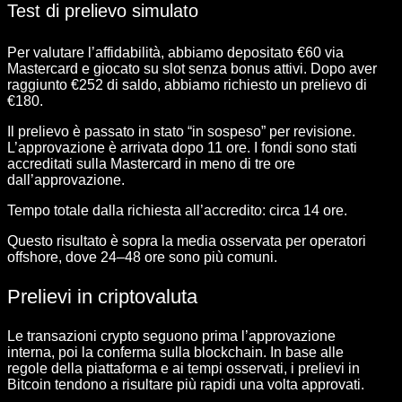
Test di prelievo simulato
Per valutare l’affidabilità, abbiamo depositato €60 via
Mastercard e giocato su slot senza bonus attivi. Dopo aver
raggiunto €252 di saldo, abbiamo richiesto un prelievo di
€180.
Il prelievo è passato in stato “in sospeso” per revisione.
L’approvazione è arrivata dopo 11 ore. I fondi sono stati
accreditati sulla Mastercard in meno di tre ore
dall’approvazione.
Tempo totale dalla richiesta all’accredito: circa 14 ore.
Questo risultato è sopra la media osservata per operatori
offshore, dove 24–48 ore sono più comuni.
Prelievi in criptovaluta
Le transazioni crypto seguono prima l’approvazione
interna, poi la conferma sulla blockchain. In base alle
regole della piattaforma e ai tempi osservati, i prelievi in
Bitcoin tendono a risultare più rapidi una volta approvati.