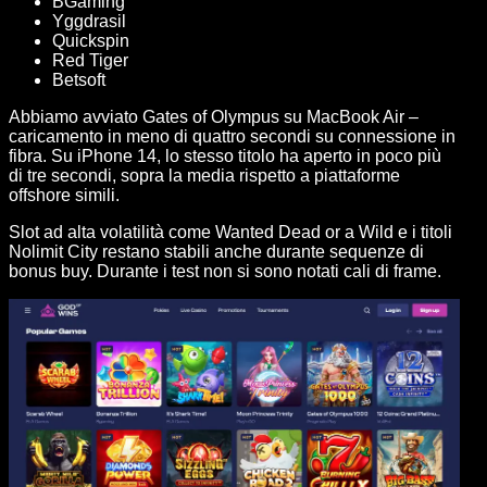
BGaming
Yggdrasil
Quickspin
Red Tiger
Betsoft
Abbiamo avviato Gates of Olympus su MacBook Air –
caricamento in meno di quattro secondi su connessione in
fibra. Su iPhone 14, lo stesso titolo ha aperto in poco più
di tre secondi, sopra la media rispetto a piattaforme
offshore simili.
Slot ad alta volatilità come Wanted Dead or a Wild e i titoli
Nolimit City restano stabili anche durante sequenze di
bonus buy. Durante i test non si sono notati cali di frame.