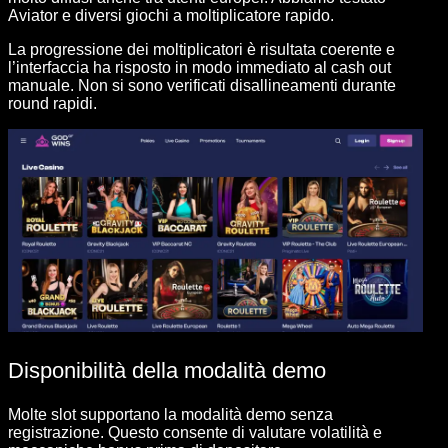
Aviator e diversi giochi a moltiplicatore rapido.
La progressione dei moltiplicatori è risultata coerente e
l’interfaccia ha risposto in modo immediato al cash out
manuale. Non si sono verificati disallineamenti durante
round rapidi.
Disponibilità della modalità demo
Molte slot supportano la modalità demo senza
registrazione. Questo consente di valutare volatilità e