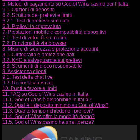
6.
Metodi di pagamento su God of Wins casino per l’Italia
6.1.
Opzioni di deposito
6.2.
Struttura dei prelievi e limiti
6.2.1.
Test di prelievo simulato
6.3.
Prelievi in criptovaluta
7.
Prestazioni mobile e compatibilità dispositivi
7.1.
Test di velocità su mobile
7.2.
Funzionalità via browser
8.
Misure di sicurezza e protezione account
8.1.
Crittografia e protezione dati
8.2.
KYC e salvaguardie sui prelievi
8.3.
Strumenti di gioco responsabile
9.
Assistenza clienti
9.1.
Test della chat live
9.2.
Risposta via email
10.
Punti a favore e limiti
11.
FAQ su God of Wins casino in Italia
11.1.
God of Wins è disponibile in Italia?
11.2.
Qual è il deposito minimo su God of Wins?
11.3.
Quanto tempo richiedono i prelievi?
11.4.
God of Wins offre la modalità demo?
11.5.
God of Wins casino ha una licenza?