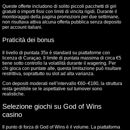
Queste offerte includono di solito piccoli pacchetti di giri
gratuiti o importi fissi con limiti di vincita rigidi. Durante il
monitoraggio della pagina promozioni per due settimane,
non risultava attiva alcuna offerta pubblica senza deposito
per account italiani.
Praticità dei bonus
Il livello di puntata 35x è standard su piattaforme con
licenza di Curaçao. Il limite di puntata massima di circa €5
tiene sotto controllo la volatilità durante il wagering. Per
chi gioca con puntate alte, questa limitazione può risultare
restrittiva, soprattutto su slot ad alta varianza.
Con depositi moderati nell’intervallo €60–€180, la struttura
resta gestibile se le aspettative sul turnover sono
realistiche.
Selezione giochi su God of Wins
casino
Il punto di forza di God of Wins è il volume. La piattaforma