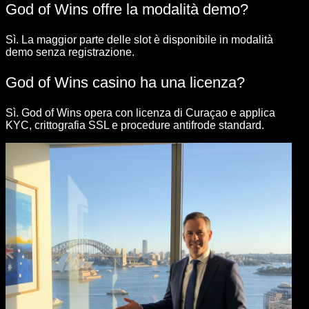
God of Wins offre la modalità demo?
Sì. La maggior parte delle slot è disponibile in modalità
demo senza registrazione.
God of Wins casino ha una licenza?
Sì. God of Wins opera con licenza di Curaçao e applica
KYC, crittografia SSL e procedure antifrode standard.