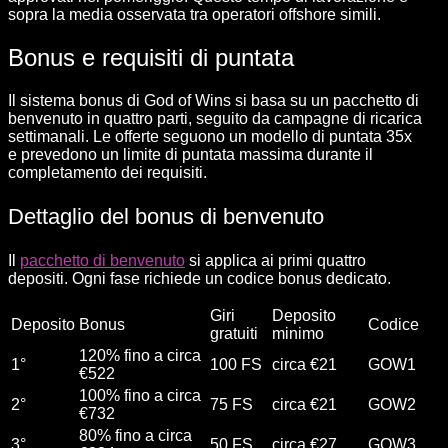
sopra la media osservata tra operatori offshore simili.
Bonus e requisiti di puntata
Il sistema bonus di God of Wins si basa su un pacchetto di
benvenuto in quattro parti, seguito da campagne di ricarica
settimanali. Le offerte seguono un modello di puntata 35x
e prevedono un limite di puntata massima durante il
completamento dei requisiti.
Dettaglio del bonus di benvenuto
Il
pacchetto di benvenuto
si applica ai primi quattro
depositi. Ogni fase richiede un codice bonus dedicato.
Giri
Deposito
Deposito
Bonus
Codice
gratuiti
minimo
120% fino a circa
1°
100 FS
circa €21
GOW1
€522
100% fino a circa
2°
75 FS
circa €21
GOW2
€732
80% fino a circa
3°
50 FS
circa €27
GOW3