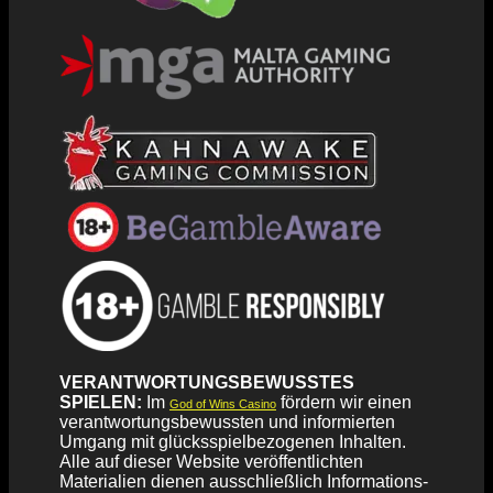
VERANTWORTUNGSBEWUSSTES
SPIELEN:
Im
fördern wir einen
God of Wins Casino
verantwortungsbewussten und informierten
Umgang mit glücksspielbezogenen Inhalten.
Alle auf dieser Website veröffentlichten
Materialien dienen ausschließlich Informations-