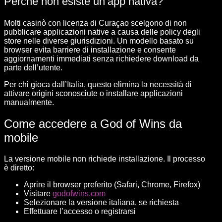
Perché non esiste un’app nativa?
Molti casinò con licenza di Curaçao scelgono di non
pubblicare applicazioni native a causa delle policy degli
store nelle diverse giurisdizioni. Un modello basato su
browser evita barriere di installazione e consente
aggiornamenti immediati senza richiedere download da
parte dell’utente.
Per chi gioca dall’Italia, questo elimina la necessità di
attivare origini sconosciute o installare applicazioni
manualmente.
Come accedere a God of Wins da
mobile
La versione mobile non richiede installazione. Il processo
è diretto:
Aprire il browser preferito (Safari, Chrome, Firefox)
Visitare
godofwins.com
Selezionare la versione italiana, se richiesta
Effettuare l’accesso o registrarsi