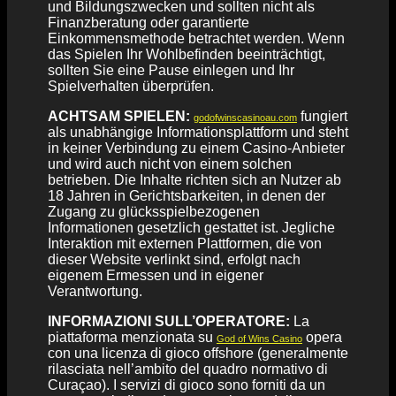
und Bildungszwecken und sollten nicht als
Finanzberatung oder garantierte
Einkommensmethode betrachtet werden. Wenn
das Spielen Ihr Wohlbefinden beeinträchtigt,
sollten Sie eine Pause einlegen und Ihr
Spielverhalten überprüfen.
ACHTSAM SPIELEN:
fungiert
godofwinscasinoau.com
als unabhängige Informationsplattform und steht
in keiner Verbindung zu einem Casino-Anbieter
und wird auch nicht von einem solchen
betrieben. Die Inhalte richten sich an Nutzer ab
18 Jahren in Gerichtsbarkeiten, in denen der
Zugang zu glücksspielbezogenen
Informationen gesetzlich gestattet ist. Jegliche
Interaktion mit externen Plattformen, die von
dieser Website verlinkt sind, erfolgt nach
eigenem Ermessen und in eigener
Verantwortung.
INFORMAZIONI SULL’OPERATORE:
La
piattaforma menzionata su
opera
God of Wins Casino
con una licenza di gioco offshore (generalmente
rilasciata nell’ambito del quadro normativo di
Curaçao). I servizi di gioco sono forniti da un