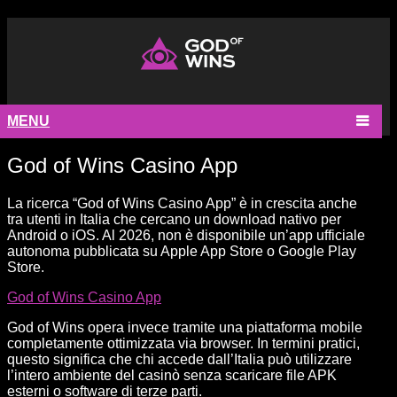
MENU
God of Wins Casino App
La ricerca “God of Wins Casino App” è in crescita anche
tra utenti in Italia che cercano un download nativo per
Android o iOS. Al 2026, non è disponibile un’app ufficiale
autonoma pubblicata su Apple App Store o Google Play
Store.
God of Wins Casino App
God of Wins opera invece tramite una piattaforma mobile
completamente ottimizzata via browser. In termini pratici,
questo significa che chi accede dall’Italia può utilizzare
l’intero ambiente del casinò senza scaricare file APK
esterni o software di terze parti.