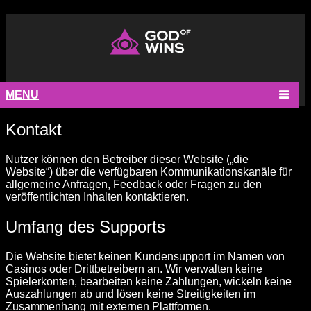
MENU
Kontakt
Nutzer können den Betreiber dieser Website („die
Website“) über die verfügbaren Kommunikationskanäle für
allgemeine Anfragen, Feedback oder Fragen zu den
veröffentlichten Inhalten kontaktieren.
Umfang des Supports
Die Website bietet keinen Kundensupport im Namen von
Casinos oder Drittbetreibern an. Wir verwalten keine
Spielerkonten, bearbeiten keine Zahlungen, wickeln keine
Auszahlungen ab und lösen keine Streitigkeiten im
Zusammenhang mit externen Plattformen.