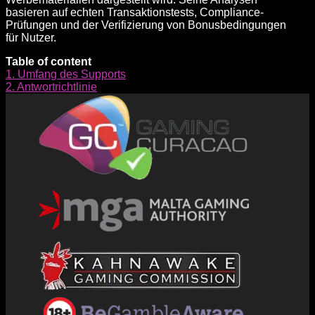
basieren auf echten Transaktionstests, Compliance-
Prüfungen und der Verifizierung von Bonusbedingungen
für Nutzer.
Table of content
1.
Umfang des Supports
2.
Antwortrichtlinie