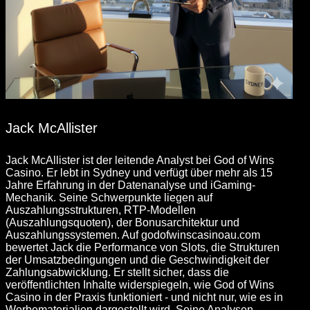
Jack McAllister
Jack McAllister ist der leitende Analyst bei God of Wins
Casino. Er lebt in Sydney und verfügt über mehr als 15
Jahre Erfahrung in der Datenanalyse und iGaming-
Mechanik. Seine Schwerpunkte liegen auf
Auszahlungsstrukturen, RTP-Modellen
(Auszahlungsquoten), der Bonusarchitektur und
Auszahlungssystemen. Auf godofwinscasinoau.com
bewertet Jack die Performance von Slots, die Strukturen
der Umsatzbedingungen und die Geschwindigkeit der
Zahlungsabwicklung. Er stellt sicher, dass die
veröffentlichten Inhalte widerspiegeln, wie God of Wins
Casino in der Praxis funktioniert - und nicht nur, wie es in
Werbematerialien dargestellt wird. Seine Analysen