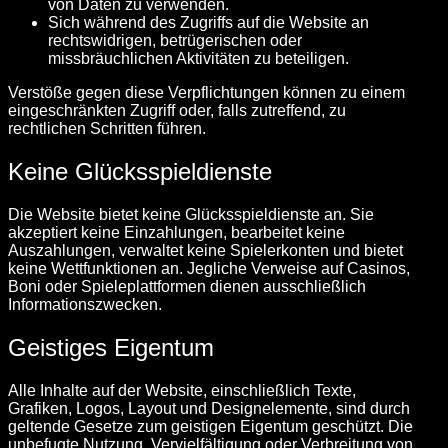
von Daten zu verwenden.
Sich während des Zugriffs auf die Website an
rechtswidrigen, betrügerischen oder
missbräuchlichen Aktivitäten zu beteiligen.
Verstöße gegen diese Verpflichtungen können zu einem
eingeschränkten Zugriff oder, falls zutreffend, zu
rechtlichen Schritten führen.
Keine Glücksspieldienste
Die Website bietet keine Glücksspieldienste an. Sie
akzeptiert keine Einzahlungen, bearbeitet keine
Auszahlungen, verwaltet keine Spielerkonten und bietet
keine Wettfunktionen an. Jegliche Verweise auf Casinos,
Boni oder Spieleplattformen dienen ausschließlich
Informationszwecken.
Geistiges Eigentum
Alle Inhalte auf der Website, einschließlich Texte,
Grafiken, Logos, Layout und Designelemente, sind durch
geltende Gesetze zum geistigen Eigentum geschützt. Die
unbefugte Nutzung, Vervielfältigung oder Verbreitung von