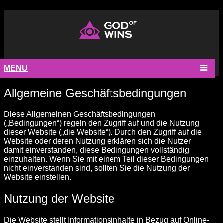
MENU
Allgemeine Geschäftsbedingungen
Diese Allgemeinen Geschäftsbedingungen
(„Bedingungen“) regeln den Zugriff auf und die Nutzung
dieser Website („die Website“). Durch den Zugriff auf die
Website oder deren Nutzung erklären sich die Nutzer
damit einverstanden, diese Bedingungen vollständig
einzuhalten. Wenn Sie mit einem Teil dieser Bedingungen
nicht einverstanden sind, sollten Sie die Nutzung der
Website einstellen.
Nutzung der Website
Die Website stellt Informationsinhalte in Bezug auf Online-