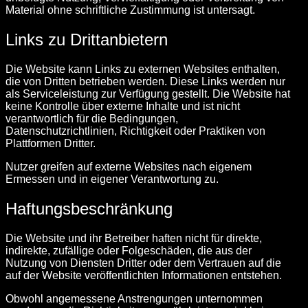
Material ohne schriftliche Zustimmung ist untersagt.
Links zu Drittanbietern
Die Website kann Links zu externen Websites enthalten,
die von Dritten betrieben werden. Diese Links werden nur
als Serviceleistung zur Verfügung gestellt. Die Website hat
keine Kontrolle über externe Inhalte und ist nicht
verantwortlich für die Bedingungen,
Datenschutzrichtlinien, Richtigkeit oder Praktiken von
Plattformen Dritter.
Nutzer greifen auf externe Websites nach eigenem
Ermessen und in eigener Verantwortung zu.
Haftungsbeschränkung
Die Website und ihr Betreiber haften nicht für direkte,
indirekte, zufällige oder Folgeschäden, die aus der
Nutzung von Diensten Dritter oder dem Vertrauen auf die
auf der Website veröffentlichten Informationen entstehen.
Obwohl angemessene Anstrengungen unternommen