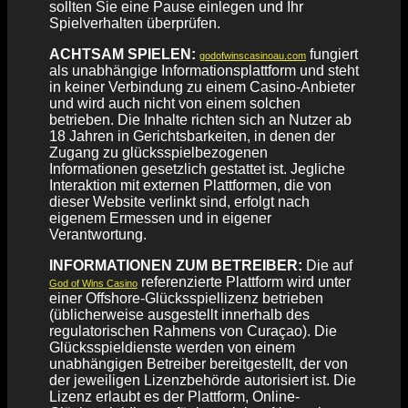
sollten Sie eine Pause einlegen und Ihr
Spielverhalten überprüfen.
ACHTSAM SPIELEN:
fungiert
godofwinscasinoau.com
als unabhängige Informationsplattform und steht
in keiner Verbindung zu einem Casino-Anbieter
und wird auch nicht von einem solchen
betrieben. Die Inhalte richten sich an Nutzer ab
18 Jahren in Gerichtsbarkeiten, in denen der
Zugang zu glücksspielbezogenen
Informationen gesetzlich gestattet ist. Jegliche
Interaktion mit externen Plattformen, die von
dieser Website verlinkt sind, erfolgt nach
eigenem Ermessen und in eigener
Verantwortung.
INFORMATIONEN ZUM BETREIBER:
Die auf
referenzierte Plattform wird unter
God of Wins Casino
einer Offshore-Glücksspiellizenz betrieben
(üblicherweise ausgestellt innerhalb des
regulatorischen Rahmens von Curaçao). Die
Glücksspieldienste werden von einem
unabhängigen Betreiber bereitgestellt, der von
der jeweiligen Lizenzbehörde autorisiert ist. Die
Lizenz erlaubt es der Plattform, Online-