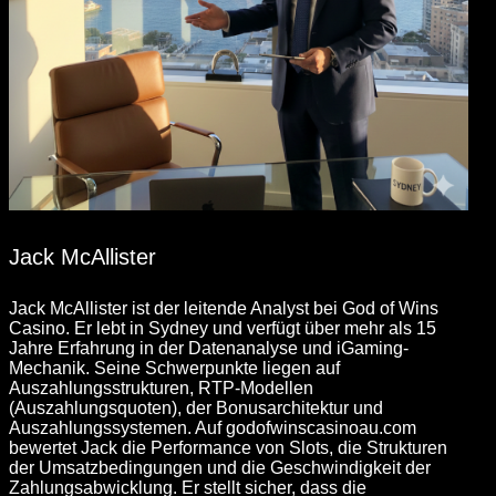
Jack McAllister
Jack McAllister ist der leitende Analyst bei God of Wins
Casino. Er lebt in Sydney und verfügt über mehr als 15
Jahre Erfahrung in der Datenanalyse und iGaming-
Mechanik. Seine Schwerpunkte liegen auf
Auszahlungsstrukturen, RTP-Modellen
(Auszahlungsquoten), der Bonusarchitektur und
Auszahlungssystemen. Auf godofwinscasinoau.com
bewertet Jack die Performance von Slots, die Strukturen
der Umsatzbedingungen und die Geschwindigkeit der
Zahlungsabwicklung. Er stellt sicher, dass die