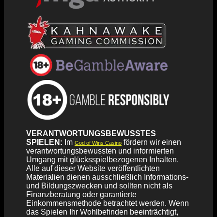
VERANTWORTUNGSBEWUSSTES
SPIELEN:
Im
fördern wir einen
God of Wins Casino
verantwortungsbewussten und informierten
Umgang mit glücksspielbezogenen Inhalten.
Alle auf dieser Website veröffentlichten
Materialien dienen ausschließlich Informations-
und Bildungszwecken und sollten nicht als
Finanzberatung oder garantierte
Einkommensmethode betrachtet werden. Wenn
das Spielen Ihr Wohlbefinden beeinträchtigt,