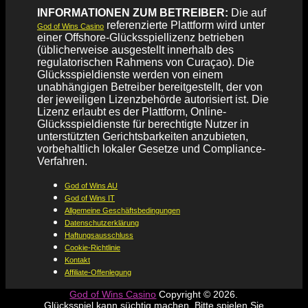
INFORMATIONEN ZUM BETREIBER:
Die auf
referenzierte Plattform wird unter
God of Wins Casino
einer Offshore-Glücksspiellizenz betrieben
(üblicherweise ausgestellt innerhalb des
regulatorischen Rahmens von Curaçao). Die
Glücksspieldienste werden von einem
unabhängigen Betreiber bereitgestellt, der von
der jeweiligen Lizenzbehörde autorisiert ist. Die
Lizenz erlaubt es der Plattform, Online-
Glücksspieldienste für berechtigte Nutzer in
unterstützten Gerichtsbarkeiten anzubieten,
vorbehaltlich lokaler Gesetze und Compliance-
Verfahren.
God of Wins AU
God of Wins IT
Allgemeine Geschäftsbedingungen
Datenschutzerklärung
Haftungsausschluss
Cookie-Richtlinie
Kontakt
Affiliate-Offenlegung
God of Wins Casino
Copyright © 2026.
Glücksspiel kann süchtig machen. Bitte spielen Sie